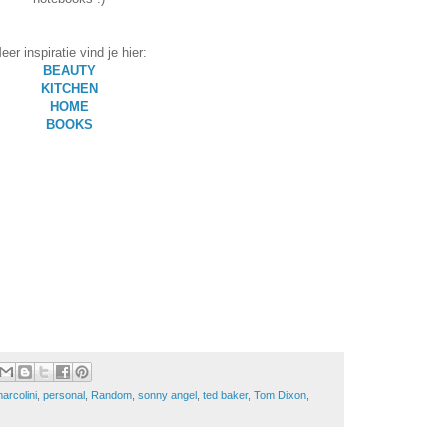
eer inspiratie vind je hier:
BEAUTY
KITCHEN
HOME
BOOKS
arcolini
,
personal
,
Random
,
sonny angel
,
ted baker
,
Tom Dixon
,