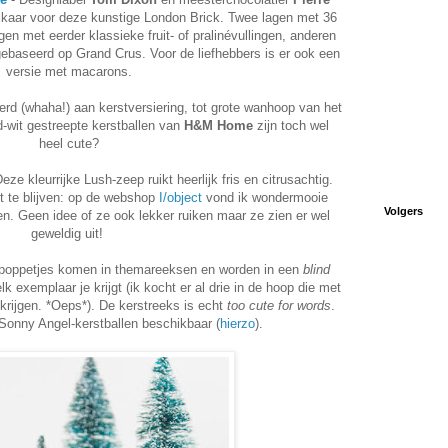
lkaar voor deze kunstige London Brick. Twee lagen met 36
n met eerder klassieke fruit- of pralinévullingen, anderen
 gebaseerd op Grand Crus. Voor de liefhebbers is er ook een
versie met macarons.
erd (whaha!) aan kerstversiering, tot grote wanhoop van het
d-wit gestreepte kerstballen van
H&M Home
zijn toch wel
heel cute?
eze kleurrijke Lush-zeep ruikt heerlijk fris en citrusachtig.
 te blijven: op de webshop
I/object
vond ik wondermooie
Volgers
n. Geen idee of ze ook lekker ruiken maar ze zien er wel
geweldig uit!
 poppetjes komen in themareeksen en worden in een
blind
k exemplaar je krijgt (ik kocht er al drie in de hoop die met
 krijgen. *Oeps*). De kerstreeks is echt
too cute for words
.
 Sonny Angel-kerstballen beschikbaar (
hierzo
).