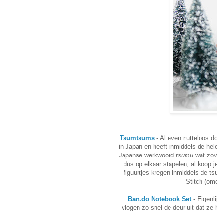
Tsumtsums
- Al even nutteloos d
in Japan en heeft inmiddels de he
Japanse werkwoord
tsumu
wat zove
dus op elkaar stapelen, al koop j
figuurtjes kregen inmiddels de t
Stitch (om
Ban.do Notebook Set
- Eigenl
vlogen zo snel de deur uit dat ze