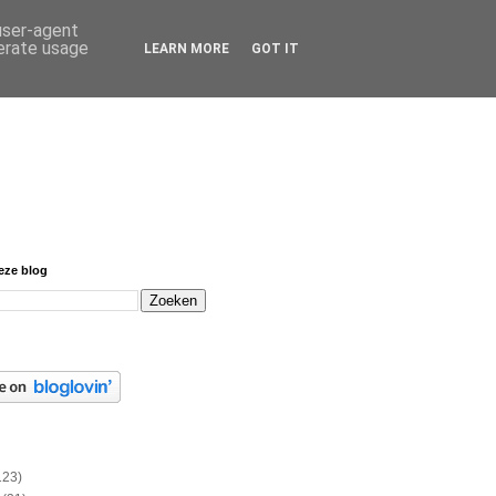
 user-agent
nerate usage
LEARN MORE
GOT IT
eze blog
123)