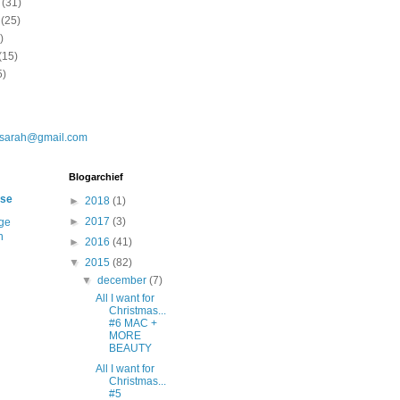
(31)
(25)
)
(15)
5)
.sarah@gmail.com
Blogarchief
ise
►
2018
(1)
►
2017
(3)
ige
n
►
2016
(41)
▼
2015
(82)
▼
december
(7)
All I want for
Christmas...
#6 MAC +
MORE
BEAUTY
All I want for
Christmas...
#5