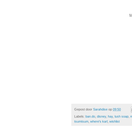
M
Gepost door
Sarahdise
op
09:50
Labels:
ban.do
,
disney
,
hay
,
lush soap
,
m
tsumtsum
,
where's karl
,
wishlist