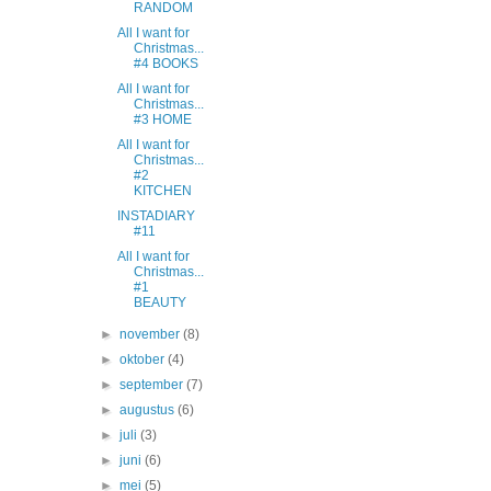
RANDOM
All I want for
Christmas...
#4 BOOKS
All I want for
Christmas...
#3 HOME
All I want for
Christmas...
#2
KITCHEN
INSTADIARY
#11
All I want for
Christmas...
#1
BEAUTY
►
november
(8)
►
oktober
(4)
►
september
(7)
►
augustus
(6)
►
juli
(3)
►
juni
(6)
►
mei
(5)