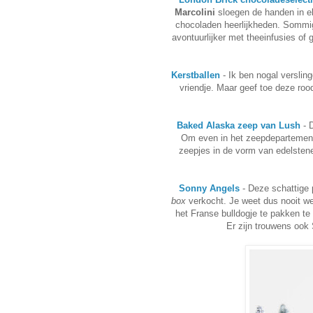
Marcolini
sloegen de handen in e
chocoladen heerlijkheden. Sommige
avontuurlijker met theeinfusies of
Kerstballen
- Ik ben nogal versling
vriendje. Maar geef toe deze roo
Baked Alaska zeep van Lush
- D
Om even in het zeepdepartement
zeepjes in de vorm van edelstene
Sonny Angels
- Deze schattige
box
verkocht. Je weet dus nooit wel
het Franse bulldogje te pakken te
Er zijn trouwens ook