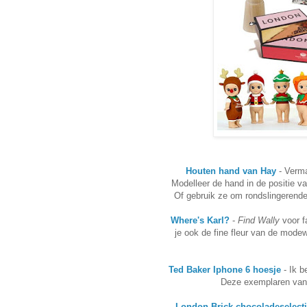
Houten hand van Hay
- Verma
Modelleer de hand in de positie v
Of gebruik ze om rondslingerende
Where's Karl?
-
Find Wally
voor f
je ook de fine fleur van de mode
Ted Baker Iphone 6 hoesje
- Ik b
Deze exemplaren van T
London Brick chocoladeselect