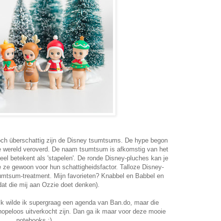
och überschattig zijn de Disney tsumtsums. De hype begon
le wereld veroverd. De naam tsumtsum is afkomstig van het
el betekent als 'stapelen'. De ronde Disney-pluches kan je
e ze gewoon voor hun schattigheidsfactor. Talloze Disney-
sumtsum-treatment. Mijn favorieten? Knabbel en Babbel en
dat die mij aan Ozzie doet denken).
ijk wilde ik supergraag een agenda van Ban.do, maar die
 hopeloos uitverkocht zijn. Dan ga ik maar voor deze mooie
notebooks :)