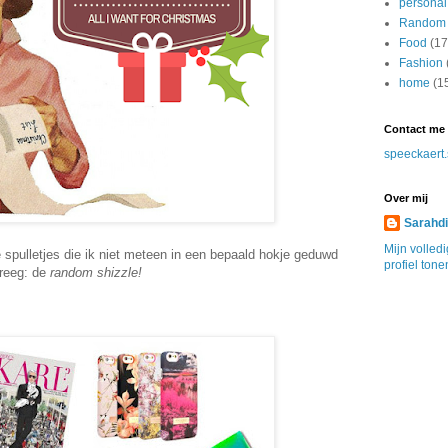
personal
Random
Food
(17
Fashion
home
(1
Contact me
speeckaert
Over mij
Sarahd
Mijn volled
le spulletjes die ik niet meteen in een bepaald hokje geduwd
profiel tone
reeg: de
random shizzle!