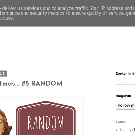
deliver its services and to analyze traffic. Your IP address and
formance and security metrics to ensure quality of service, ge
 abuse.
015
Zoeken in d
istmas... #5 RANDOM
Bloglovin
Labels
beauty
(