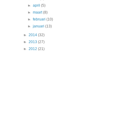
►
april
(5)
►
maart
(8)
►
februari
(10)
►
januari
(13)
►
2014
(32)
►
2013
(27)
►
2012
(21)