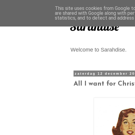
This site uses cookies from Google to 
are shared with Google along with per
statistics, and to detect and address
Sarahdise
Welcome to Sarahdise.
zaterdag 12 december 2
All I want for Chr