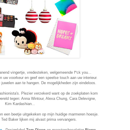
nend vingertje, vredesteken, welgemeende f*ck you...
an uw voorkeur en geef een speelse touch aan uw interieur.
 juwelen aan te hangen. De mogelijkheden zijn eindeloos.
ashionista's. Plezier verzekerd want op de zoekplaten kom
wereld tegen: Anna Wintour, Alexa Chung, Cara Delevigne,
Kim Kardashian...
en een beetje uitgekeken op mijn huidige marmeren hoesje.
ed Baker lijken mij alvast prima vervangers.
ie
- Designlabel
Tom Dixon
en meesterchocolatier
Pierre