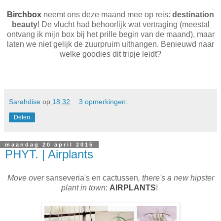
Birchbox
neemt ons deze maand mee op reis:
destination
beauty
! De vlucht had behoorlijk wat vertraging (meestal
ontvang ik mijn box bij het prille begin van de maand), maar
laten we niet gelijk de zuurpruim uithangen. Benieuwd naar
welke goodies dit tripje leidt?
Sarahdise
op
18:32
3 opmerkingen:
Delen
maandag 20 april 2015
PHYT. | Airplants
Move over
sanseveria's en cactussen
, there's a new hipster
plant in town
:
AIRPLANTS
!