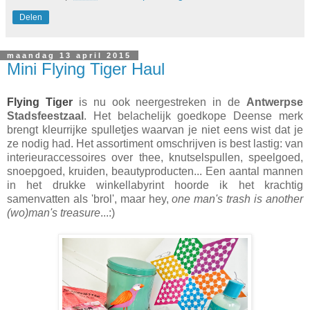
Delen
maandag 13 april 2015
Mini Flying Tiger Haul
Flying Tiger
is nu ook neergestreken in de
Antwerpse
Stadsfeestzaal
. Het belachelijk goedkope Deense merk
brengt kleurrijke spulletjes waarvan je niet eens wist dat je
ze nodig had. Het assortiment omschrijven is best lastig: van
interieuraccessoires over thee, knutselspullen, speelgoed,
snoepgoed, kruiden, beautyproducten... Een aantal mannen
in het drukke winkellabyrint hoorde ik het krachtig
samenvatten als 'brol', maar hey,
one man's trash is another
(wo)man's treasure
...:)