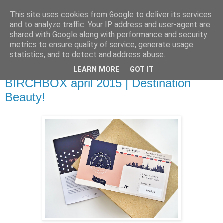
This site uses cookies from Google to deliver its services
Sarahdise
and to analyze traffic. Your IP address and user-agent are
shared with Google along with performance and security
metrics to ensure quality of service, generate usage
Welcome to Sarahdise.
statistics, and to detect and address abuse.
LEARN MORE
GOT IT
zaterdag 25 april 2015
BIRCHBOX april 2015 | Destination
Beauty!