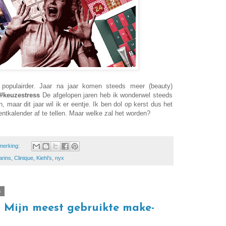
opulairder. Jaar na jaar komen steeds meer (beauty)
#keuzestress
De afgelopen jaren heb ik wonderwel steeds
 maar dit jaar wil ik er eentje. Ik ben dol op kerst dus het
entkalender af te tellen. Maar welke zal het worden?
merking:
arins
,
Clinique
,
Kiehl's
,
nyx
6
| Mijn meest gebruikte make-