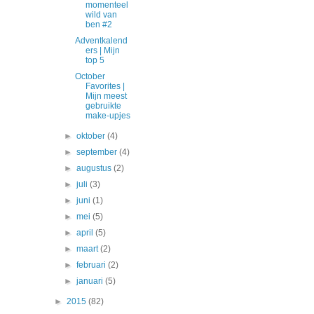
momenteel
wild van
ben #2
Adventkalend
ers | Mijn
top 5
October
Favorites |
Mijn meest
gebruikte
make-upjes
►
oktober
(4)
►
september
(4)
►
augustus
(2)
►
juli
(3)
►
juni
(1)
►
mei
(5)
►
april
(5)
►
maart
(2)
►
februari
(2)
►
januari
(5)
►
2015
(82)