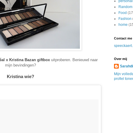
personal
Random
Food
(17
Fashion
home
(1
Contact me
speeckaert
Over mij
éal x Kristina Bazan giftbox
uitproberen. Benieuwd naar
mijn bevindingen?
Sarahd
Mijn volled
Kristina wie?
profiel tone