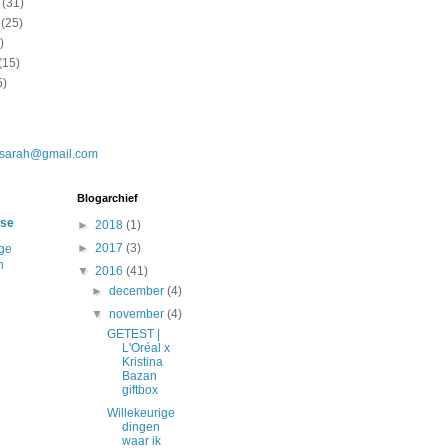
(31)
(25)
)
(15)
5)
.sarah@gmail.com
Blogarchief
ise
►
2018
(1)
►
2017
(3)
ige
n
▼
2016
(41)
►
december
(4)
▼
november
(4)
GETEST |
L'Oréal x
Kristina
Bazan
giftbox
Willekeurige
dingen
waar ik