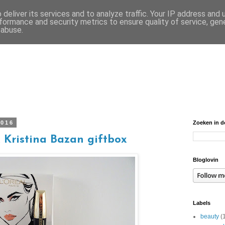
deliver its services and to analyze traffic. Your IP address and
formance and security metrics to ensure quality of service, ge
 abuse.
2016
Zoeken in d
 Kristina Bazan giftbox
Bloglovin
Labels
beauty
(