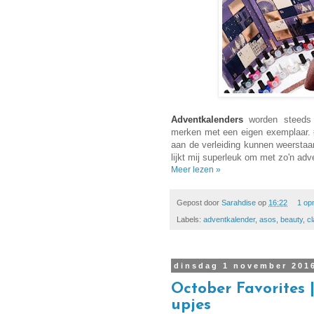
Adventkalenders
worden steeds p
merken met een eigen exemplaar.
aan de verleiding kunnen weerstaan,
lijkt mij superleuk om met zo'n adv
Meer lezen »
Gepost door
Sarahdise
op
16:22
1 op
Labels:
adventkalender
,
asos
,
beauty
,
cl
dinsdag 1 november 201
October Favorites 
upjes