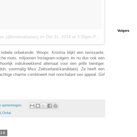
Volgers
zan (@kristinabazan)
on
Oct 31, 2016 at 3:33pm PDT
 nobele onbekende.
Woops
. Kristina blijkt een ravissante,
che roots, miljoenen Instagram-volgers én nu dus ook een
oorlijk indrukwekkend allemaal voor een prille twintiger.
duh, voormalig Miss Zwitserland-kandidate). Ze heeft een
esachtige charme combineert met nonchalant sex appeal.
Girl
 opmerkingen:
L'Oréal
016