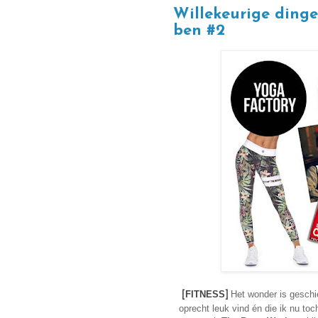
Willekeurige ding
ben #2
FITNESS
Het wonder is geschie
[
]
oprecht leuk vind én die ik nu toc