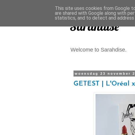
This site uses cookies from Google to 
are shared with Google along with per
statistics, and to detect and address
Sarahdise
Welcome to Sarahdise.
woensdag 23 november 
GETEST | L'Oréal x