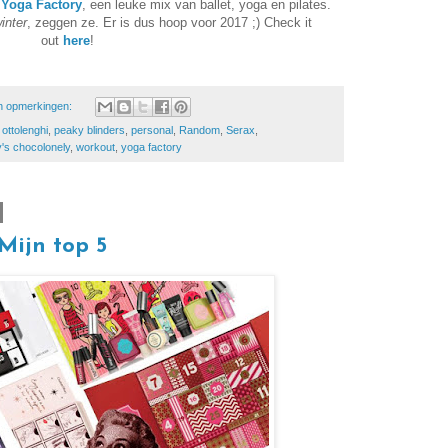
j
Yoga Factory
, een leuke mix van ballet, yoga en pilates.
inter
, zeggen ze. Er is dus hoop voor 2017 ;) Check it
out
here
!
 opmerkingen:
,
ottolenghi
,
peaky blinders
,
personal
,
Random
,
Serax
,
y's chocolonely
,
workout
,
yoga factory
Mijn top 5