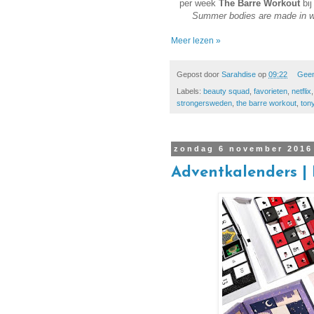
per week
The Barre Workout
bi
Summer bodies are made in w
Meer lezen »
Gepost door
Sarahdise
op
09:22
Geen
Labels:
beauty squad
,
favorieten
,
netflix
strongersweden
,
the barre workout
,
ton
zondag 6 november 2016
Adventkalenders | 