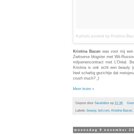
A photo posted by Kristina Ba
Kristina Bazan
was voor mij een
Zwitserse blogster met Wit-Russis
miljoenencontract met L'Oréal. Beh
Kristina is ook echt een
beauty
(
heel schattig gezichtje dat meisj
crush much? ;)
Meer lezen »
Gepost door
Sarahdise
op
21:38
Geen
Labels:
beauty
,
bol.com
,
Kristina Bazan
,
woensdag 9 november 2