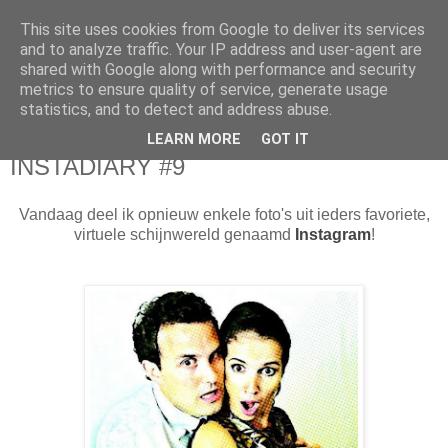
This site uses cookies from Google to deliver its services
Sarahdise
and to analyze traffic. Your IP address and user-agent are
shared with Google along with performance and security
metrics to ensure quality of service, generate usage
Welcome to Sarahdise.
statistics, and to detect and address abuse.
LEARN MORE
GOT IT
woensdag 9 september 2015
INSTADIARY #9
Vandaag deel ik opnieuw enkele foto's uit ieders favoriete,
virtuele schijnwereld genaamd
Instagram
!