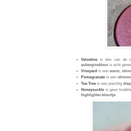
Velvetine
is één van de n
auberginekleur
is echt gewe
Vineyard
is een
warm, shim
Pomegranate
is een
shimme
Tea Tree
is een prachtig
die
Honeysuckle
is geen knalkle
highlighter-kleurtje
.