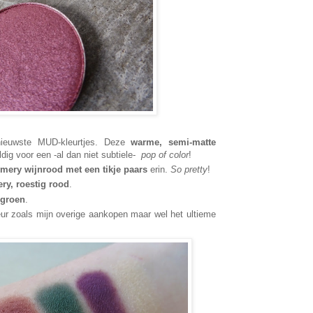
ieuwste MUD-kleurtjes. Deze
warme, semi-matte
ldig voor een -al dan niet subtiele-
pop of color
!
mery wijnrood met een tikje
paars
erin.
So pretty
!
ry, roestig rood
.
pgroen
.
ur zoals mijn overige aankopen maar wel het ultieme