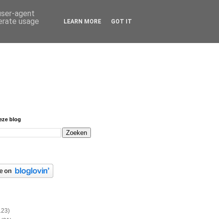
 user-agent
nerate usage
LEARN MORE
GOT IT
eze blog
123)