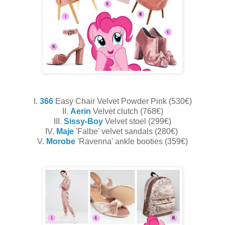
I.
366
Easy Chair Velvet Powder Pink (530€)
II.
Aerin
Velvet clutch (768€)
III.
Sissy-Boy
Velvet stoel (299€)
IV.
Maje
'Falbe' velvet sandals (280€)
V.
Morobe
'Ravenna' ankle booties (359€)