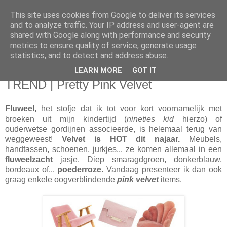
This site uses cookies from Google to deliver its services
Sarahdise
and to analyze traffic. Your IP address and user-agent are
shared with Google along with performance and security
metrics to ensure quality of service, generate usage
Welcome to Sarahdise.
statistics, and to detect and address abuse.
LEARN MORE
GOT IT
woensdag 26 oktober 2016
TREND | Pretty Pink Velvet
Fluweel,
het stofje dat ik tot voor kort voornamelijk met
broeken uit mijn kindertijd (
nineties kid
hierzo) of
ouderwetse gordijnen associeerde, is helemaal terug van
weggeweest!
Velvet is HOT dit najaar.
Meubels,
handtassen, schoenen, jurkjes... ze komen allemaal in een
fluweelzacht
jasje. Diep smaragdgroen, donkerblauw,
bordeaux of...
poederroze
. Vandaag presenteer ik dan ook
graag enkele oogverblindende
pink velvet
items.