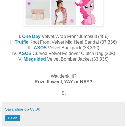
I.
One Day
Velvet Wrap Front Jumpsuit (48€)
II.
Truffle
Knot Front Velvet Mid Heel Sandal (37,33€)
III.
ASOS
Velvet Backpack (33,33€)
IV.
ASOS
Curved Velvet Foldover Clutch Bag (20€)
V.
Misguided
Velvet Bomber Jacket (33,33€)
Wat denk jij?
Roze fluweel, YAY or NAY?
S.
Sarahdise
op
09:30
Delen