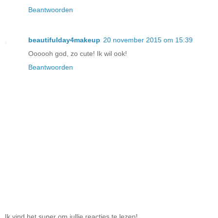
Beantwoorden
beautifulday4makeup
20 november 2015 om 15:39
Oooooh god, zo cute! Ik wil ook!
Beantwoorden
Ik vind het super om jullie reacties te lezen!