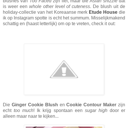
blushes van
Too Faced
zijn lief, maar die
Asian shizzle
dat
is weer een
whole other level of cuteness
. De blush uit de
holiday-collectie van het Koreaanse merk
Etude House
die
ik op Instagram spotte is echt het summum. Misselijkmakend
schattig en (haast letterlijk) om op te vreten, check it out:
Die
Ginger Cookie Blush
en
Cookie Contour Maker
zijn
echt
too much
! Ik krijg spontaan een
sugar high
door er
alleen maar naar te kijken...