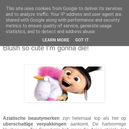
This site uses cookies from Google to deliver its services
Sarahdise
and to analyze traffic. Your IP address and user-agent are
shared with Google along with performance and security
metrics to ensure quality of service, generate usage
Welcome to Sarahdise.
statistics, and to detect and address abuse.
LEARN MORE
GOT IT
maandag 16 november 2015
Blush so cute I'm gonna die!
Aziatische beautymerken
zijn helemaal top als het op
uberschattige verpakkingen
aankomt. De hartvormige