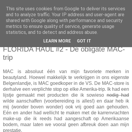
This site uses cookies from Google to deliver its services
Sarahdise
and to analyze traffic. Your IP address and user-agent are
shared with Google along with performance and security
metrics to ensure quality of service, generate usage
Welcome to Sarahdise.
statistics, and to detect and address abuse.
LEARN MORE
GOT IT
donderdag 9 oktober 2014
FLORIDA HAUL #2 - De obligate MAC-
trip
MAC is absoluut één van mijn favoriete merken in
beautyland. Hoewel makkelijk te verkrijgen in ons eigenste
Belgenlandje, is MAC goedkoper in de VS. De MAC-store is
derhalve een verplichte stop op elke Amerika-trip. Ik had een
lijstje gemaakt met producten die ik sowieso
nodig had
wilde aanschaffen (voorbereiding is alles!) en daar heb ik
mij (wonder boven wonder) ook vrij goed aan gehouden.
Eén en ander had wellicht te maken met de karrenvrachten
make-up die ik reeds had aangeschaft op Amerikaanse
bodem, maar laten we vooral geen afbreuk doen aan mijn
prestatie.