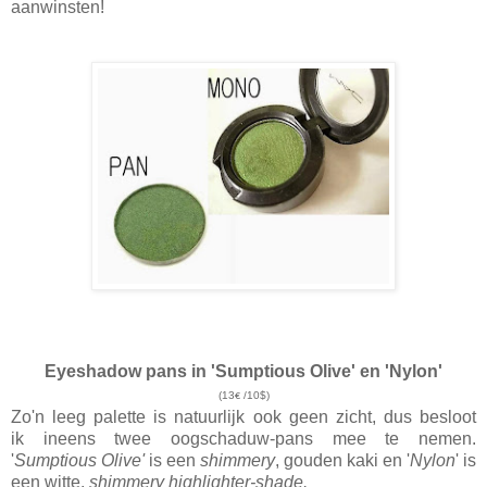
aanwinsten!
Eyeshadow pans in 'Sumptious Olive' en 'Nylon'
(13
/10$)
€
Zo'n leeg palette is natuurlijk ook geen zicht, dus besloot
ik ineens twee oogschaduw-pans mee te nemen.
'
Sumptious Olive'
is een
shimmery
, gouden kaki en '
Nylon
' is
een witte,
shimmery highlighter-shade.