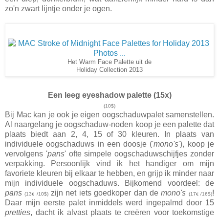
zo'n zwart lijntje onder je ogen.
Het Warm Face Palette uit de
Holiday Collection 2013
Een leeg eyeshadow palette (15x)
(
10$)
Bij Mac kan je ook je eigen oogschaduwpalet samenstellen.
Al naargelang je oogschaduw-noden koop je een palette dat
plaats biedt aan 2, 4, 15 of 30 kleuren. In plaats van
individuele oogschaduws in een doosje ('
mono's
'), koop je
vervolgens '
pans
' ofte simpele oogschaduwschijfjes zonder
verpakking. Persoonlijk vind ik het handiger om mijn
favoriete kleuren bij elkaar te hebben, en grijp ik minder naar
mijn individuele oogschaduws. Bijkomend voordeel: de
pans
zijn net iets goedkoper dan de
mono's
!
(13
/10$)
(17
16$)
€
€ /
Daar mijn eerste palet inmiddels werd ingepalmd door 15
pretties
, dacht ik alvast plaats te creëren voor toekomstige