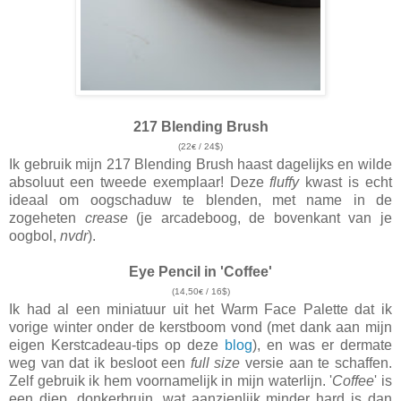
217 Blending Brush
(22
/ 24$)
€
Ik gebruik mijn 217 Blending Brush haast dagelijks en wilde
absoluut een tweede exemplaar! Deze
fluffy
kwast is echt
ideaal om oogschaduw te blenden, met name in de
zogeheten
crease
(je arcadeboog, de bovenkant van je
oogbol,
nvdr
).
Eye Pencil in 'Coffee'
(14,50
/ 16$)
€
Ik had al een miniatuur uit het
Warm Face Palette
dat ik
vorige winter onder de kerstboom vond (met dank aan mijn
eigen Kerstcadeau-tips op deze
blog
), en was er dermate
weg van dat ik besloot een
full size
versie aan te schaffen.
Zelf gebruik ik hem voornamelijk in mijn waterlijn. '
Coffee
' is
een diep, donkerbruin, wat aanzienlijk minder hard is dan