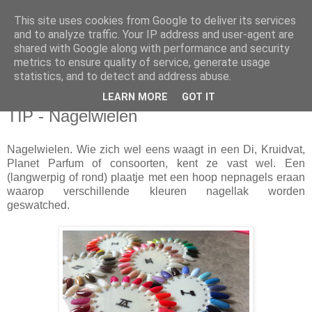
This site uses cookies from Google to deliver its services
Sarahdise
and to analyze traffic. Your IP address and user-agent are
shared with Google along with performance and security
metrics to ensure quality of service, generate usage
Welcome to Sarahdise.
statistics, and to detect and address abuse.
LEARN MORE
GOT IT
maandag 9 juni 2014
TIP - Nagelwielen
Nagelwielen. Wie zich wel eens waagt in een Di, Kruidvat,
Planet Parfum of consoorten, kent ze vast wel. Een
(langwerpig of rond) plaatje met een hoop nepnagels eraan
waarop verschillende kleuren nagellak worden
geswatched.