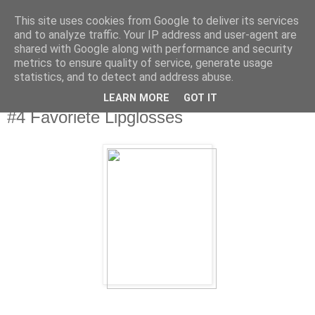
This site uses cookies from Google to deliver its services
Sarahdise
and to analyze traffic. Your IP address and user-agent are
shared with Google along with performance and security
metrics to ensure quality of service, generate usage
Welcome to Sarahdise.
statistics, and to detect and address abuse.
LEARN MORE
GOT IT
maandag 28 april 2014
#4 Favoriete Lipglosses