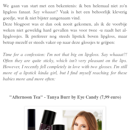
We gaan van start met een bekentenis: ik ben helemaal niet zo'n
lipgloss fanaat.
Say whaaat?
Vaak is het een behoorlijk kleverig
goedje, wat ik niet bijster aangenaam vind.
Deze blogpost was er dan ook nooit gekomen, als ik de voorbije
weken niet geweldig hard gevallen was voor twee -u raadt het al-
lipglossjes.
I
k prefereer nog steeds lipstick boven lipgloss, maar
betrap mezelf er steeds vaker op naar deze glossjes te grijpen:
Time for a confession: I'm not that big on lipgloss. Say whaaat?!
Often they are quite sticky, which isn't very pleasant on the lips.
However, I recently fell completely in love with two glosses. I'm still
more of a lipstick kinda girl, but I find myself reaching for these
babies more and more often:
"Afternoon Tea" - Tanya Burr by Eye Candy (7,99 euro)