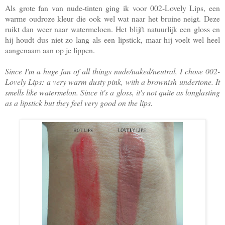
Als grote fan van nude-tinten ging ik voor 002-Lovely Lips, een
warme oudroze kleur die ook wel wat naar het bruine neigt. Deze
ruikt dan weer naar watermeloen. Het blijft natuurlijk een gloss en
hij houdt dus niet zo lang als een lipstick, maar hij voelt wel heel
aangenaam aan op je lippen.
Since I'm a huge fan of all things nude/naked/neutral, I chose 002-
Lovely Lips: a very warm dusty pink, with a brownish undertone. It
smells like watermelon. Since it's a gloss, it's not quite as longlasting
as a lipstick but they feel very good on the lips.