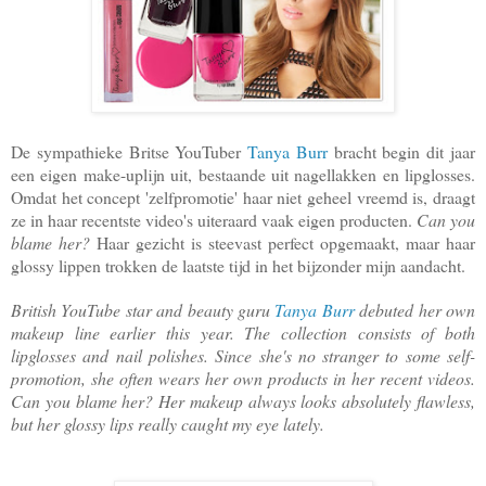
De sympathieke Britse YouTuber
Tanya Burr
bracht begin dit jaar
een eigen make-uplijn uit, bestaande uit nagellakken en lipglosses.
Omdat het concept 'zelfpromotie' haar niet geheel vreemd is, draagt
ze in haar recentste video's uiteraard vaak eigen producten.
Can you
blame her?
Haar gezicht is steevast perfect opgemaakt, maar haar
glossy lippen trokken de laatste tijd in het bijzonder mijn aandacht.
British YouTube star and beauty guru
Tanya Burr
debuted her own
makeup line earlier this year. The collection consists of both
lipglosses and nail polishes. Since she's no stranger to some self-
promotion, she often wears her own products in her recent videos.
Can you blame her? Her makeup always looks absolutely flawless,
but her glossy lips really caught my eye lately.