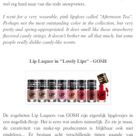
wel erg hard naar van die rode snoepveters.
I went for a very wearable, pink lipgloss called "Afternoon Tea".
Perhaps not the most outstanding color in the collection, but very
pretty and spring-appropriated. It does smell like those strawberry
flavored candy strings. It doesn't bother me all that much, but some
people really dislike candy-like scents.
Lip Laquer in "Lovely Lips" - GOSH
De zogeheten Lip Laquers van GOSH zijn eigenlijk lipglossjes in
een nagellak-flesje. Het is eens wat anders natuurlijk. Zo zie je maar,
de creativiteit van make-up producenten is blijkbaar ook niet
eindeloos... Er bestaan acht verschillende tinten gaande van