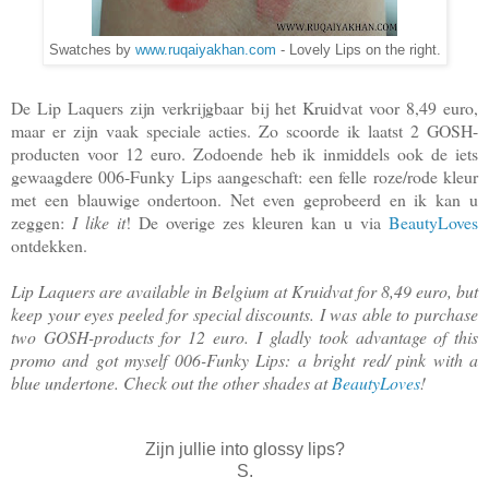
Swatches by
www.ruqaiyakhan.com
- Lovely Lips on the right.
De Lip Laquers zijn verkrijgbaar bij het Kruidvat voor 8,49 euro,
maar er zijn vaak speciale acties. Zo scoorde ik laatst 2 GOSH-
producten voor 12 euro. Zodoende heb ik inmiddels ook de iets
gewaagdere 006-Funky Lips aangeschaft: een felle roze/rode kleur
met een blauwige ondertoon. Net even geprobeerd en ik kan u
zeggen:
I like it
! De overige zes kleuren kan u via
BeautyLoves
ontdekken.
Lip Laquers are available in Belgium at Kruidvat for 8,49 euro, but
keep your eyes peeled for special discounts. I was able to purchase
two GOSH-products for 12 euro. I gladly took advantage of this
promo and got myself 006-Funky Lips: a bright red/ pink with a
blue undertone.
Check out the other shades at
BeautyLoves
!
Zijn jullie into glossy lips?
S.